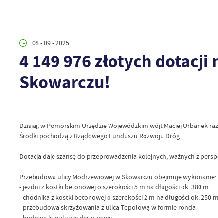
08 - 09 - 2025
4 149 976 złotych dotacj
Skowarczu!
Dzisiaj, w Pomorskim Urzędzie Wojewódzkim wójt Maciej Urbanek r
Środki pochodzą z Rządowego Funduszu Rozwoju Dróg.
Dotacja daje szansę do przeprowadzenia kolejnych, ważnych z persp
Przebudowa ulicy Modrzewiowej w Skowarczu obejmuje wykonanie:
- jezdni z kostki betonowej o szerokości 5 m na długości ok. 380 m
- chodnika z kostki betonowej o szerokości 2 m na długości ok. 250 
- przebudowa skrzyżowania z ulicą Topolową w formie ronda
- budowę kanalizacji deszczowej