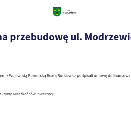
i na przebudowę ul. Modrzew
azem z Wojewodą Pomorską Beatą Rutkiewicz podpisali umowę dofinansowan
ektywy Mieszkańców inwestycji.
m