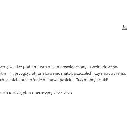
o swoją wiedzę pod czujnym okiem doświadczonych wykładowców.
k m. in. przegląd uli, znakowanie matek pszczelich, czy miodobranie.
ch, a miała przełożenie na nowe pasieki. Trzymamy kciuki!
ata 2014-2020, plan operacyjny 2022-2023