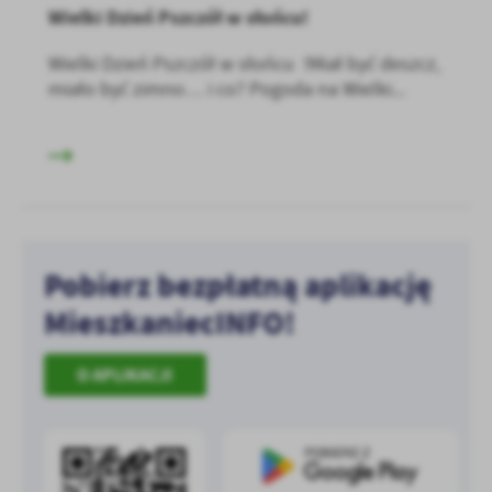
Wielki Dzień Pszczół w słońcu!
Wielki Dzień Pszczół w słońcu !Miał być deszcz,
miało być zimno… i co? Pogoda na Wielki...
Pobierz bezpłatną aplikację
MieszkaniecINFO!
O APLIKACJI