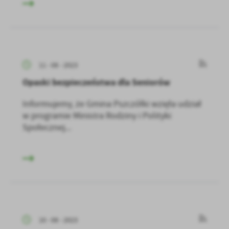
11 - 08 - 2023
Opaski bezpieczeństwa dla Seniorów
Informujemy, że Gmina Pszczółki wzięła udział
w programie Ministra Rodziny i Polityki
Społecznej...
10 - 08 - 2023