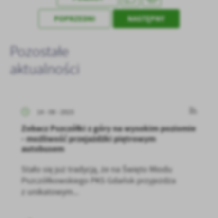
POPRZEDNI
NASTĘPNY
Pozostałe
aktualności
14 - 08 - 2023
Zobacz Pszczółki z góry na wysokim poziomie
- możliwość przejażdżki piętrowym
autobusem
Stało się już tradycją, że na Święto Miodu
Pszczółkowskiego PKS Gdańsk przyjeżdża
z unikatowym...