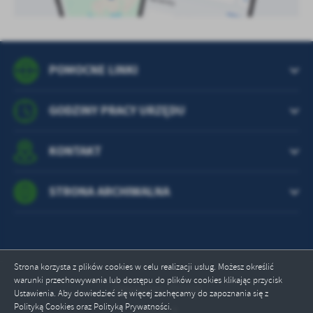
POMOCNE LINKI
GODZINY PRACY URZĘDU
KONTAKT
STRONA ARCHIWALNA
Strona korzysta z plików cookies w celu realizacji usług. Możesz określić
warunki przechowywania lub dostępu do plików cookies klikając przycisk
Odwiedzin: 757219
Ustawienia. Aby dowiedzieć się więcej zachęcamy do zapoznania się z
Polityką Cookies oraz Polityką Prywatności.
Online: 4