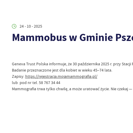
24 - 10 - 2025
Mammobus w Gminie Pszcz
Geneva Trust Polska informuje, że 30 października 2025 r. przy St
Badanie przeznaczone jest dla kobiet w wieku 45–74 lata.
Zapisy:
https://rejestracja.mojamammografia.pl/
lub pod nr tel. 58 767 34 44
Mammografia trwa tylko chwilę, a może uratować życie. Nie czekaj — 