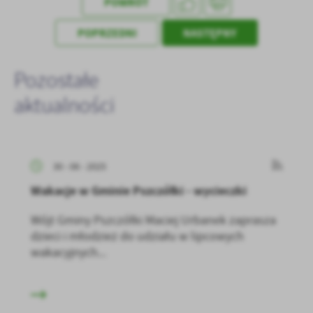
POWRÓT
POPRZEDNI
NASTĘPNY
Pozostałe
aktualności
30 - 06 - 2025
Wakacje w Gminie Pszczółki - wycieczki
Wójt Gminy Pszczółki Maciej Urbanek zaprasza
dzieci i młodzież do udziału w lipcowych
wakacyjnych...