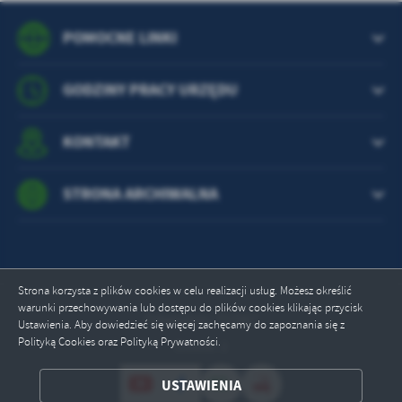
POMOCNE LINKI
GODZINY PRACY URZĘDU
KONTAKT
STRONA ARCHIWALNA
Strona korzysta z plików cookies w celu realizacji usług. Możesz określić
warunki przechowywania lub dostępu do plików cookies klikając przycisk
Odwiedzin: 757067
Ustawienia. Aby dowiedzieć się więcej zachęcamy do zapoznania się z
Polityką Cookies oraz Polityką Prywatności.
Online: 2
ZAPISZ WYBRANE
USTAWIENIA