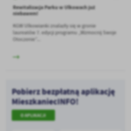
Rewitalizacja Parku w Ulkowach już
niebawem!
KGW Ulkowianki znalazły się w gronie
laureatów 7. edycji programu „Wzmocnij Swoje
Otoczenie”...
Pobierz bezpłatną aplikację
MieszkaniecINFO!
O APLIKACJI