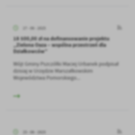
27 - 06 - 2025
18 500,00 zł na dofinansowanie projektu
„Zielona Oaza – wspólna przestrzeń dla
Działkowców”
Wójt Gminy Pszczółki Maciej Urbanek podpisał
dzisiaj w Urzędzie Marszałkowskim
Województwa Pomorskiego...
25 - 06 - 2025