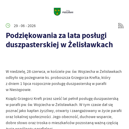
29 - 06 - 2026
Podziękowania za lata posługi
duszpasterskiej w Żelisławkach
W niedzielę, 28 czerwca, w kościele pw. św. Wojciecha w Żelisławkach
odbyło się pożegnanie ks. proboszcza Grzegorza Krefta, który
z dniem 1 lipca rozpocznie posługę duszpasterską w parafii
w Niestępowie.
Ksiądz Grzegorz Kreft przez sześć lat pełnił posługę duszpasterską
w parafii pw. św. Wojciecha w Żelisławkach. W tym czasie dał się
poznać jako kapłan życzliwy, otwarty i zaangażowany w życie parafii
oraz lokalnej społeczności. Jego obecność, duchowe wsparcie,
dobre słowo oraz troska o mieszkańców pozostaną ważną częścią
życia wspólnoty parafialnej.