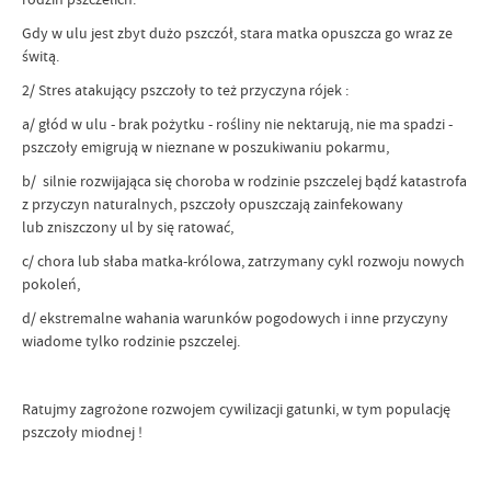
Gdy w ulu jest zbyt dużo pszczół, stara matka opuszcza go wraz ze
świtą.
2/ Stres atakujący pszczoły to też przyczyna rójek :
a/ głód w ulu - brak pożytku - rośliny nie nektarują, nie ma spadzi -
pszczoły emigrują w nieznane w poszukiwaniu pokarmu,
b/ silnie rozwijająca się choroba w rodzinie pszczelej bądź katastrofa
z przyczyn naturalnych, pszczoły opuszczają zainfekowany
lub zniszczony ul by się ratować,
c/ chora lub słaba matka-królowa, zatrzymany cykl rozwoju nowych
pokoleń,
d/ ekstremalne wahania warunków pogodowych i inne przyczyny
wiadome tylko rodzinie pszczelej.
Ratujmy zagrożone rozwojem cywilizacji gatunki, w tym populację
pszczoły miodnej !