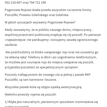
502-216-697 oraz 794 722 198
Pogotowie Rojowe działa przede wszystkim na terenie Gminy
Pszczółki, Powiatu Gdańskiego oraz Gdańska.
W jakich sytuacjach wzywamy Pogotowie Rojowe?
Kiedy zauważymy, że w pobliżu naszego domu, miejsca pracy,
wspólnej przestrzeni publicznej znajduje się rój pszczół. Po pierwsze
i najważniejsze: nie panikujemy i stosujemy zasadę ograniczonego
zaufania.
Nie podchodzimy za blisko uwiązanego roju oraz nie usuwamy go
na własną rękę! Telefony w dłoń i po uzgodnieniu telefonicznym,
że możliwe jest usunięcie roju do miejsca uwiązania się pszczół,
przyjeżdża pszczelarz ze specjalistycznym sprzętem.
Pszczoły trafiają potem do nowego ula w jednej z pasiek RKP
Pszczółki, są tam karmione i leczone.
Wszystkie pasieki Koła są objęte opieką weterynaryjną.
Niektóre powody rojenia się pszczół:
1/ Rójka jest naturalnym, pierwotnym sposobem rozmnażania się
rodzin pszczelich.