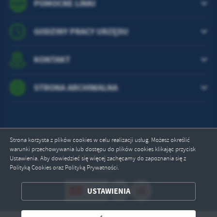
POMOCNE LINKI
GODZINY PRACY URZĘDU
KONTAKT
STRONA ARCHIWALNA
Strona korzysta z plików cookies w celu realizacji usług. Możesz określić
warunki przechowywania lub dostępu do plików cookies klikając przycisk
Odwiedzin: 757079
Ustawienia. Aby dowiedzieć się więcej zachęcamy do zapoznania się z
Polityką Cookies oraz Polityką Prywatności.
Online: 2
ZAPISZ WYBRANE
USTAWIENIA
ODRZUĆ WSZYSTKIE