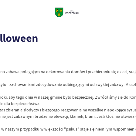
alloween
a zabawa polegająca na dekorowaniu domów i przebieraniu się dzieci, staj
yło - zachowaniami zdecydowanie odbiegającymi od zwykłej zabawy. Mieszkań
ki, aby tego dnia w naszej gminie było bezpiecznej. Zwróciliśmy się do Ko
ie dla bezpieczeństwa.
 zbierania słodyczy i bieżącego reagowania na wszelkie niepokojące sytua
nie jest zabawnym brudzenie elewacji, klamek, bram. Jeśli ktoś nie otwiera d
y w naszym przypadku w większości "psikus" staje się niemiłym wspomnien