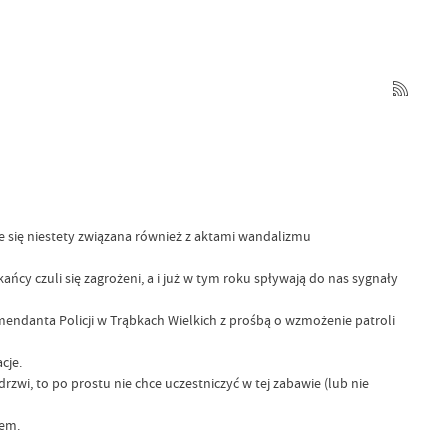
e się niestety związana również z aktami wandalizmu
cy czuli się zagrożeni, a i już w tym roku spływają do nas sygnały
mendanta Policji w Trąbkach Wielkich z prośbą o wzmożenie patroli
cje.
rzwi, to po prostu nie chce uczestniczyć w tej zabawie (lub nie
iem.