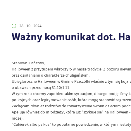
28 - 10 - 2024
Ważny komunikat dot. H
Szanowni Państwo,
Halloween z przytupem wkroczyło w nasze tradycje. Z pozoru niewinn
oraz działaniami o charakterze chuligańskim.
Ubiegłoroczne Halloween w Gminie Pszczółki właśnie z tym się kojarz
o obawach przed nocą 31.10/1.11.
W tym roku chcemy zapobiec takim sytuacjom, dlatego podjęliśmy kro
policyjnych oraz legitymowanie osób, które mogą stanowić zagrożen
Zachęcam również rodziców do towarzyszenia swoim dzieciom podczas
Apeluję również do młodzieży, która już "szykuje się" na Halloween - 
może).
"Cukierek albo psikus" to popularne powiedzenie, w którym niestet