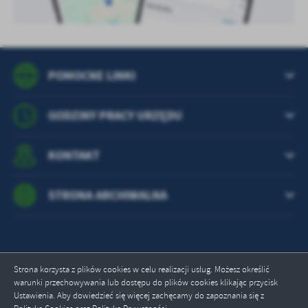
POMOCNE LINKI
GODZINY PRACY URZĘDU
KONTAKT
STRONA ARCHIWALNA
Strona korzysta z plików cookies w celu realizacji usług. Możesz określić
warunki przechowywania lub dostępu do plików cookies klikając przycisk
Odwiedzin: 756986
Ustawienia. Aby dowiedzieć się więcej zachęcamy do zapoznania się z
ZAPISZ WYBRANE