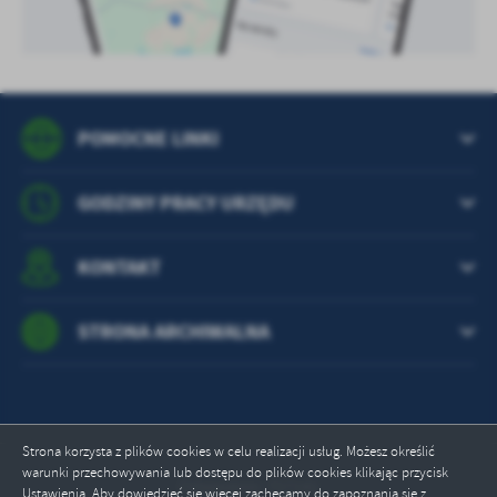
POMOCNE LINKI
GODZINY PRACY URZĘDU
KONTAKT
STRONA ARCHIWALNA
Strona korzysta z plików cookies w celu realizacji usług. Możesz określić
warunki przechowywania lub dostępu do plików cookies klikając przycisk
Odwiedzin: 757141
Ustawienia. Aby dowiedzieć się więcej zachęcamy do zapoznania się z