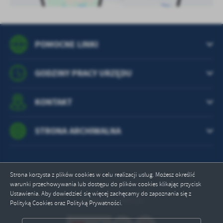
POMOCNE LINKI
GODZINY PRACY URZĘDU
KONTAKT
STRONA ARCHIWALNA
Strona korzysta z plików cookies w celu realizacji usług. Możesz określić
warunki przechowywania lub dostępu do plików cookies klikając przycisk
Ustawienia. Aby dowiedzieć się więcej zachęcamy do zapoznania się z
Odwiedzin: 757111
Polityką Cookies oraz Polityką Prywatności.
ZAPISZ WYBRANE