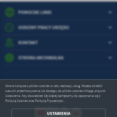
POMOCNE LINKI
GODZINY PRACY URZĘDU
KONTAKT
STRONA ARCHIWALNA
Strona korzysta z plików cookies w celu realizacji usług. Możesz określić
warunki przechowywania lub dostępu do plików cookies klikając przycisk
Odwiedzin: 756520
Ustawienia. Aby dowiedzieć się więcej zachęcamy do zapoznania się z
Polityką Cookies oraz Polityką Prywatności.
Online: 13
ZAPISZ WYBRANE
USTAWIENIA