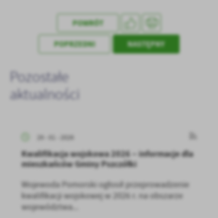
Firmy te działają w charakterze pośredników prezentujących nasze
treści w postaci wiadomości, ofert, komunikatów mediów
społecznościowych.
POWRÓT
POPRZEDNI
NASTĘPNY
Pozostałe
aktualności
29 - 01 - 2026
Kwalifikacja wojskowa 2026 – informacje dla
mieszkańców Gminy Pszczółki
Wojewoda Pomorski ogłosił przeprowadzenie
kwalifikacji wojskowej w 2026 r. na obszarze
województwa...