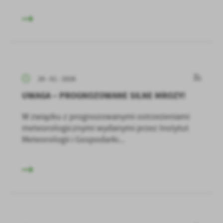
29 - 01 - 2026
UWAGA – PROGNOZOWANE SILNE MROZY!
W związku z prognozowanymi ostrzeżeniami
meteorologicznymi wydanymi przez Instytut
Meteorologii i Gospodarki...