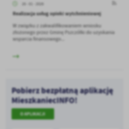
26 - 01 - 2026
Realizacja usług opieki wytchnieniowej
W związku z zakwalifikowaniem wniosku
złożonego przez Gminę Pszczółki do uzyskania
wsparcia finansowego...
Pobierz bezpłatną aplikację
MieszkaniecINFO!
O APLIKACJI