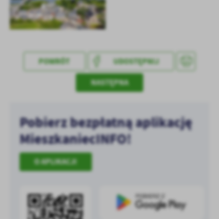
treści w postaci wiadomości, ofert, komunikatów mediów
społecznościowych.
POWRÓT
UDOSTĘPNIJ
NASTĘPNA
Pobierz bezpłatną aplikację
MieszkaniecINFO!
O APLIKACJI