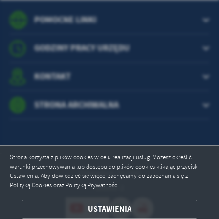
POMOCNE LINKI
GODZINY PRACY URZĘDU
KONTAKT
STRONA ARCHIWALNA
Strona korzysta z plików cookies w celu realizacji usług. Możesz określić
warunki przechowywania lub dostępu do plików cookies klikając przycisk
ZAPISZ WYBRANE
Odwiedzin: 757042
Ustawienia. Aby dowiedzieć się więcej zachęcamy do zapoznania się z
Polityką Cookies oraz Polityką Prywatności.
Online: 2
ODRZUĆ WSZYSTKIE
USTAWIENIA
ZEZWÓL NA WSZYSTKIE