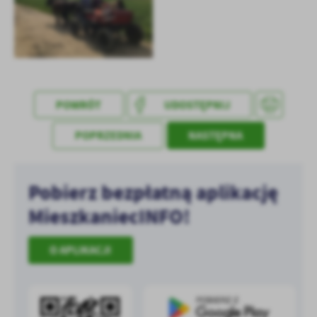
treści w postaci wiadomości, ofert, komunikatów mediów
społecznościowych.
POWRÓT
UDOSTĘPNIJ
POPRZEDNIA
NASTĘPNA
Pobierz bezpłatną aplikację
MieszkaniecINFO!
O APLIKACJI