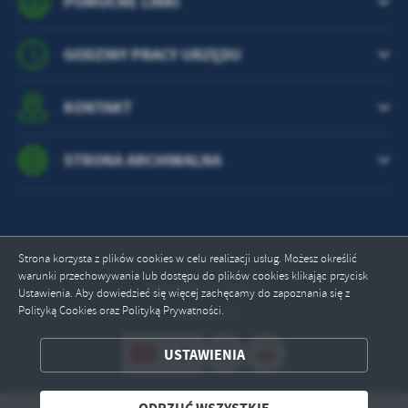
POMOCNE LINKI
GODZINY PRACY URZĘDU
KONTAKT
STRONA ARCHIWALNA
Strona korzysta z plików cookies w celu realizacji usług. Możesz określić
warunki przechowywania lub dostępu do plików cookies klikając przycisk
Odwiedzin: 756519
Ustawienia. Aby dowiedzieć się więcej zachęcamy do zapoznania się z
Polityką Cookies oraz Polityką Prywatności.
Online: 13
ZAPISZ WYBRANE
USTAWIENIA
ODRZUĆ WSZYSTKIE