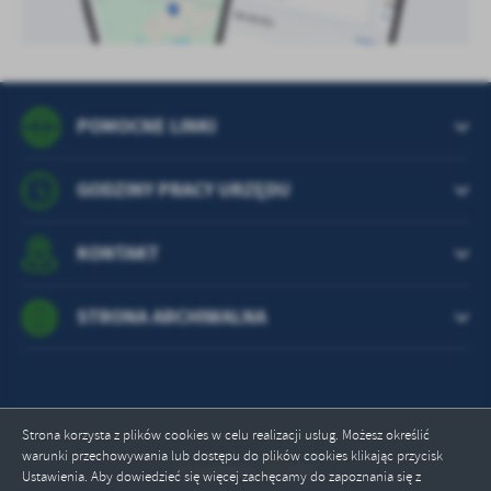
POMOCNE LINKI
GODZINY PRACY URZĘDU
KONTAKT
STRONA ARCHIWALNA
Strona korzysta z plików cookies w celu realizacji usług. Możesz określić
warunki przechowywania lub dostępu do plików cookies klikając przycisk
Odwiedzin: 757393
Ustawienia. Aby dowiedzieć się więcej zachęcamy do zapoznania się z