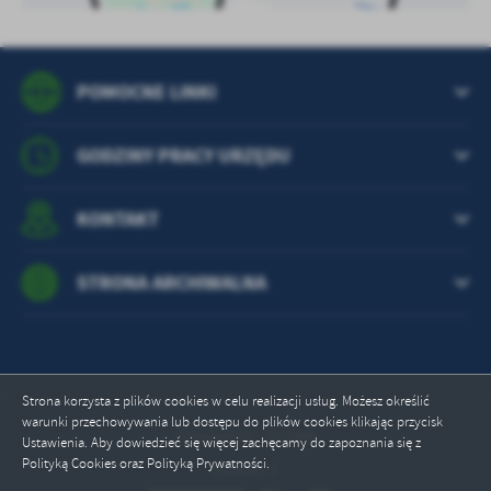
POMOCNE LINKI
GODZINY PRACY URZĘDU
KONTAKT
STRONA ARCHIWALNA
Strona korzysta z plików cookies w celu realizacji usług. Możesz określić
warunki przechowywania lub dostępu do plików cookies klikając przycisk
Odwiedzin: 757068
Ustawienia. Aby dowiedzieć się więcej zachęcamy do zapoznania się z
ZAPISZ WYBRANE
Polityką Cookies oraz Polityką Prywatności.
Online: 1