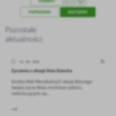
POWRÓT
POPRZEDNI
NASTĘPNY
Pozostałe
aktualności
01 - 06 - 2026
Życzenia z okazji Dnia Dziecka
Drodzy Mali Mieszkańcy!Z okazji Waszego
święta życzę Wam mnóstwa radości,
niekończących się...