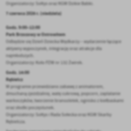
Organizatorzy: Sołtys oraz KGW Dzikie Babki.
7 czerwca 2026 r. (niedziela)
Godz. 9:00–12:00
Park Brzozowy w Ostrowitem
Odbędzie się Dzień Dziecka Wędkarzy – wydarzenie łączące
aktywny wypoczynek, integrację oraz atrakcje dla
najmłodszych.
Organizatorzy: Koło PZW nr 132 Żwirek.
Godz. 14:00
Rębielcz
W programie przewidziano zabawę z animatorem,
dmuchaną zjeżdżalnię, watę cukrową, popcorn, zaplatanie
warkoczyków, tworzenie bransoletek, ognisko z kiełbaskami
oraz słodki poczęstunek.
Organizatorzy: Sołtys i Rada Sołecka oraz KGW Skarby
Rębielcza.