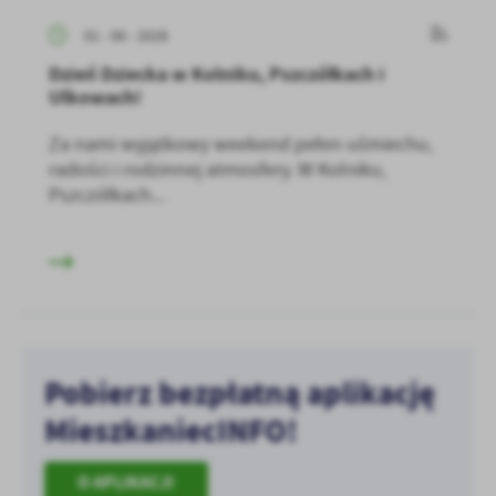
01 - 06 - 2026
Dzień Dziecka w Kolniku, Pszczółkach i
Ulkowach!
Za nami wyjątkowy weekend pełen uśmiechu,
radości i rodzinnej atmosfery. W Kolniku,
Pszczółkach...
Pobierz bezpłatną aplikację
MieszkaniecINFO!
O APLIKACJI