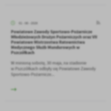
01 - 06 - 2026
Powiatowe Zawody Sportowo-Pożarnicze
Młodzieżowych Drużyn Pożarniczych oraz VII
Powiatowe Mistrzostwa Ratownictwa
Medycznego Służb Mundurowych w
Pszczółkach
W minioną sobotę, 30 maja, na stadionie
w Pszczółkach odbyły się Powiatowe Zawody
Sportowo-Pożarnicze...