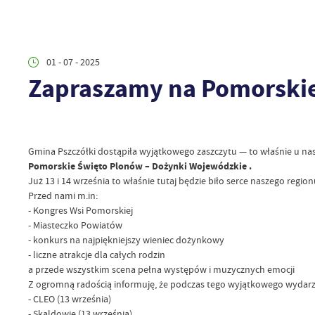
01 - 07 - 2025
Zapraszamy na Pomorskie
Gmina Pszczółki dostąpiła wyjątkowego zaszczytu — to właśnie u n
Pomorskie Święto Plonów – Dożynki Wojewódzkie .
Już 13 i 14 września to właśnie tutaj będzie biło serce naszego region
Przed nami m.in:
- Kongres Wsi Pomorskiej
- Miasteczko Powiatów
- konkurs na najpiękniejszy wieniec dożynkowy
- liczne atrakcje dla całych rodzin
a przede wszystkim scena pełna występów i muzycznych emocji
Z ogromną radością informuję, że podczas tego wyjątkowego wydarze
- CLEO (13 września)
- Skaldowie (13 września)