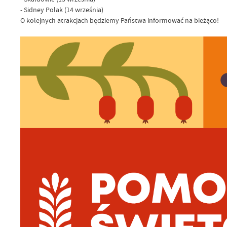
- Sidney Polak (14 września)
O kolejnych atrakcjach będziemy Państwa informować na bieżąco!