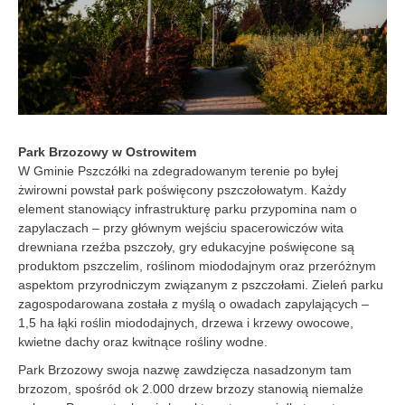
Park Brzozowy w Ostrowitem
W Gminie Pszczółki na zdegradowanym terenie po byłej
żwirowni powstał park poświęcony pszczołowatym. Każdy
element stanowiący infrastrukturę parku przypomina nam o
zapylaczach – przy głównym wejściu spacerowiczów wita
drewniana rzeźba pszczoły, gry edukacyjne poświęcone są
produktom pszczelim, roślinom miododajnym oraz przeróżnym
aspektom przyrodniczym związanym z pszczołami. Zieleń parku
zagospodarowana została z myślą o owadach zapylających –
1,5 ha łąki roślin miododajnych, drzewa i krzewy owocowe,
kwietne dachy oraz kwitnące rośliny wodne.
Park Brzozowy swoja nazwę zawdzięcza nasadzonym tam
brzozom, spośród ok 2.000 drzew brzozy stanowią niemalże