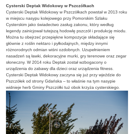
Cysterski Deptak Widokowy w Pszczółkach
Cysterski Deptak Widokowy w Pszczółkach powstał w 2013 roku
w miejscu nasypu kolejowego przy Pomorskim Szlaku
Cysterskim jako świadectwo zasług zakonu, który według
legendy zainicjował tutejszą hodowlę pszczół i produkcję miodu.
Można tu obejrzeć przepiękne kompozycje składające się
głównie z roślin nektaro i pyłkodajnych, między innymi
różnorodnych odmian wiśni ozdobnych. Uzupełnieniem
nasadzeń są ławki, dekoracyjne murki, gry terenowe oraz zegar
słoneczny. W 2014 roku Deptak został wzbogacony o
urządzenia do zabawy dla dzieci oraz urządzenia fitness.
Cysterski Deptak Widokowy zaczyna się już przy wjeździe do
Pszczółek od strony Gdańska – to właśnie na tym nasypie
widnieje herb Gminy Pszczółki tuż obok krzyża cysterskiego.