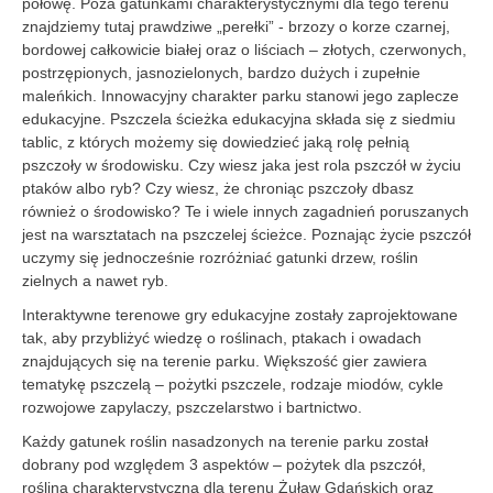
połowę. Poza gatunkami charakterystycznymi dla tego terenu
znajdziemy tutaj prawdziwe „perełki” - brzozy o korze czarnej,
bordowej całkowicie białej oraz o liściach – złotych, czerwonych,
postrzępionych, jasnozielonych, bardzo dużych i zupełnie
maleńkich. Innowacyjny charakter parku stanowi jego zaplecze
edukacyjne. Pszczela ścieżka edukacyjna składa się z siedmiu
tablic, z których możemy się dowiedzieć jaką rolę pełnią
pszczoły w środowisku. Czy wiesz jaka jest rola pszczół w życiu
ptaków albo ryb? Czy wiesz, że chroniąc pszczoły dbasz
również o środowisko? Te i wiele innych zagadnień poruszanych
jest na warsztatach na pszczelej ścieżce. Poznając życie pszczół
uczymy się jednocześnie rozróżniać gatunki drzew, roślin
zielnych a nawet ryb.
Interaktywne terenowe gry edukacyjne zostały zaprojektowane
tak, aby przybliżyć wiedzę o roślinach, ptakach i owadach
znajdujących się na terenie parku. Większość gier zawiera
tematykę pszczelą – pożytki pszczele, rodzaje miodów, cykle
rozwojowe zapylaczy, pszczelarstwo i bartnictwo.
Każdy gatunek roślin nasadzonych na terenie parku został
dobrany pod względem 3 aspektów – pożytek dla pszczół,
roślina charakterystyczna dla terenu Żuław Gdańskich oraz