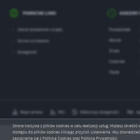
sp
POMOCNE LINKI
GODZINY
Zakres działalności urzędu
Poniedziałek
Wtorek
Strona archiwalna
Środa
Dostępność
Czwartek
Piątek
Mapa serwisu
RSS
Deklaracja dostępności
Ję
Strona korzysta z plików cookies w celu realizacji usług. Możesz określi
dostępu do plików cookies klikając przycisk Ustawienia. Aby dowiedzie
Copyright by pszczolki.pl
zapoznania się z Polityką Cookies oraz Polityką Prywatności.