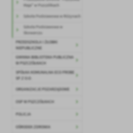
Maja" w Pszczółkach
Szkoła Podstawowa w Różynach
Szkoła Podstawowa w
Skowarczu
PRZEDSZKOLA I ŻŁOBKI
NIEPUBLICZNE
GMINNA BIBLIOTEKA PUBLICZNA
W PSZCZÓŁKACH
U
SPÓŁKA KOMUNALNA ECO PROBE
SP. Z O.O.
Sz
ORGANIZACJE POZARZĄDOWE
ws
OSP W PSZCZÓŁKACH
N
POLICJA
Ni
um
OŚRODEK ZDROWIA
Pl
Wi