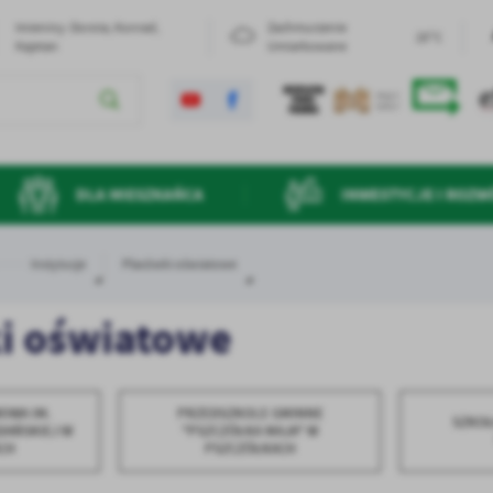
Imieniny: Dorota, Konrad,
Zachmurzenie
20°C
Kajetan
Umiarkowane
DLA MIESZKAŃCA
INWESTYCJE I ROZW
Instytucje
Placówki oświatowe
i oświatowe
OWA IM.
PRZEDSZKOLE GMINNE
SZKO
DAŃSKIEJ W
"PSZCZÓŁKA MAJA" W
CH
PSZCZÓŁKACH