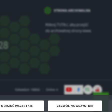
STRONA ARCHIWALNA
Kliknij TUTAJ, aby przejść
do archiwalnej strony www.
28
Odwiedzin: 756916
Online: 4
ODRZUĆ WSZYSTKIE
ZEZWÓL NA WSZYSTKIE
Powered by
2ClickPortal® - Portale nowej generacji
DO GÓRY