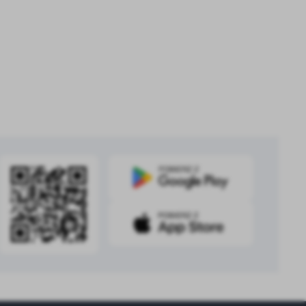
kom
z
ci
.
a
w