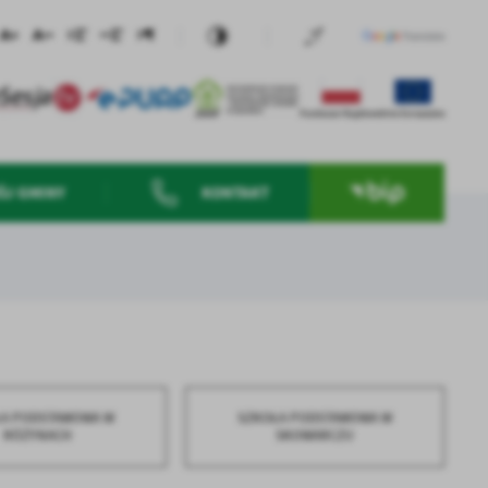
ÓJ GMINY
KONTAKT
ŁA PODSTAWOWA W
SZKOŁA PODSTAWOWA W
RÓŻYNACH
SKOWARCZU