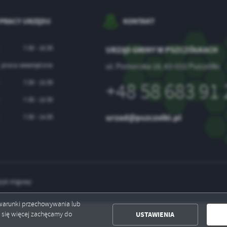
ołecznościowych.
 PRACY URZĘDU
KONTAKT
7:30 - 16:30
URZĄD GMINY W PSZCZÓŁKACH
praca wewnętrzna
ul. Pomorska 18, 83-032 Pszczółki
7:30 - 15:30
+48 58 683 91 
7:30 - 15:30
urzad@pszczolki.pl
7:30 - 14:30
zyk migowy
ć warunki przechowywania lub
USTAWIENIA
ć się więcej zachęcamy do