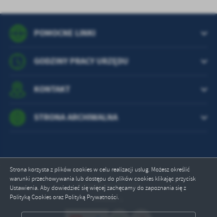
POMOCNE LINKI
GODZINY PRACY URZĘDU
KONTAKT
STRONA ARCHIWALNA
Strona korzysta z plików cookies w celu realizacji usług. Możesz określić
warunki przechowywania lub dostępu do plików cookies klikając przycisk
Odwiedzin: 757155
Ustawienia. Aby dowiedzieć się więcej zachęcamy do zapoznania się z
Polityką Cookies oraz Polityką Prywatności.
Online: 1
ZAPISZ WYBRANE